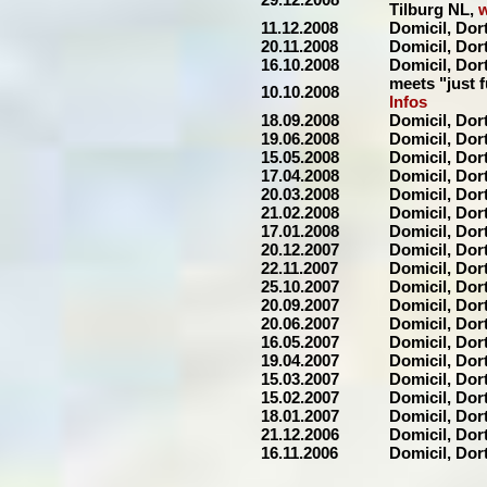
Tilburg NL,
w
11.12.2008
Domicil, Do
20.11.2008
Domicil, Do
16.10.2008
Domicil, Do
meets "just 
10.10.2008
Infos
18.09.2008
Domicil, Do
19.06.2008
Domicil, Do
15.05.2008
Domicil, Do
17.04.2008
Domicil, Do
20.03.2008
Domicil, Do
21.02.2008
Domicil, Do
17.01.2008
Domicil, Do
20.12.2007
Domicil, Do
22.11.2007
Domicil, Do
25.10.2007
Domicil, Do
20.09.2007
Domicil, Do
20.06.2007
Domicil, Do
16.05.2007
Domicil, Do
19.04.2007
Domicil, Do
15.03.2007
Domicil, Do
15.02.2007
Domicil, Do
18.01.2007
Domicil, Do
21.12.2006
Domicil, Do
16.11.2006
Domicil, Do