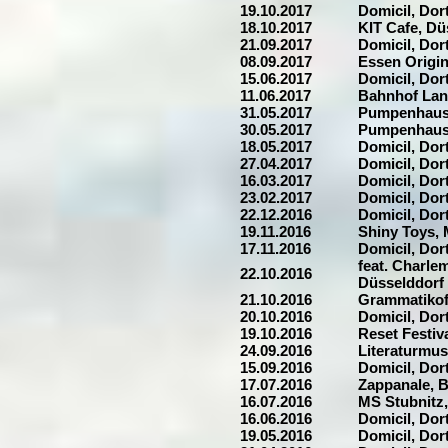
19.10.2017
Domicil, Do
18.10.2017
KIT Cafe, Dü
21.09.2017
Domicil, Do
08.09.2017
Essen Origin
15.06.2017
Domicil, Do
11.06.2017
Bahnhof Lan
31.05.2017
Pumpenhaus (
30.05.2017
Pumpenhaus 
18.05.2017
Domicil, Do
27.04.2017
Domicil, Do
16.03.2017
Domicil, Do
23.02.2017
Domicil, Do
22.12.2016
Domicil, Do
19.11.2016
Shiny Toys,
17.11.2016
Domicil, Do
feat. Charlem
22.10.2016
Düsselddorf
21.10.2016
Grammatikof
20.10.2016
Domicil, Do
19.10.2016
Reset Festiv
24.09.2016
Literaturmu
15.09.2016
Domicil, Do
17.07.2016
Zappanale, 
16.07.2016
MS Stubnitz
16.06.2016
Domicil, Do
19.05.2016
Domicil, Do