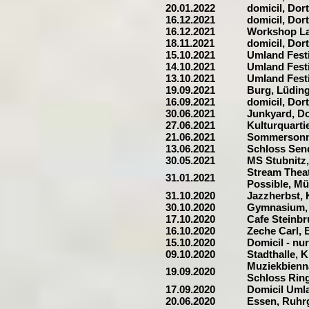
20.01.2022
domicil, Do
16.12.2021
domicil, Do
16.12.2021
Workshop Lab
18.11.2021
domicil, Do
15.10.2021
Umland Festi
14.10.2021
Umland Festi
13.10.2021
Umland Festi
19.09.2021
Burg, Lüdin
16.09.2021
domicil, Do
30.06.2021
Junkyard, D
27.06.2021
Kulturquarti
21.06.2021
Sommersonn
13.06.2021
Schloss Sen
30.05.2021
MS Stubnitz
Stream Theat
31.01.2021
Possible, Mü
31.10.2020
Jazzherbst,
30.10.2020
Gymnasium, 
17.10.2020
Cafe Steinbr
16.10.2020
Zeche Carl, 
15.10.2020
Domicil - n
09.10.2020
Stadthalle, 
Muziekbienna
19.09.2020
Schloss Rin
17.09.2020
Domicil Uml
20.06.2020
Essen, Ruhr