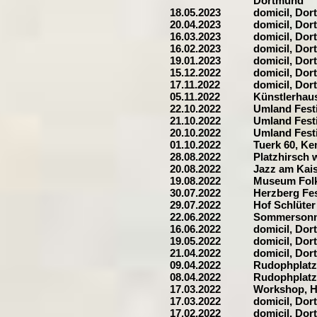
Dortmund
18.05.2023
domicil, Do
20.04.2023
domicil, Do
16.03.2023
domicil, Do
16.02.2023
domicil, Do
19.01.2023
domicil, Do
15.12.2022
domicil, Do
17.11.2022
domicil, Do
05.11.2022
Künstlerhau
22.10.2022
Umland Festi
21.10.2022
Umland Festi
20.10.2022
Umland Fest
01.10.2022
Tuerk 60, K
28.08.2022
Platzhirsch 
20.08.2022
Jazz am Kais
19.08.2022
Museum Folk
30.07.2022
Herzberg Fes
29.07.2022
Hof Schlüte
22.06.2022
Sommersonn
16.06.2022
domicil, Do
19.05.2022
domicil, Do
21.04.2022
domicil, Do
09.04.2022
Rudophplatz
08.04.2022
Rudophplatz
17.03.2022
Workshop, H
17.03.2022
domicil, Do
17.02.2022
domicil, Do