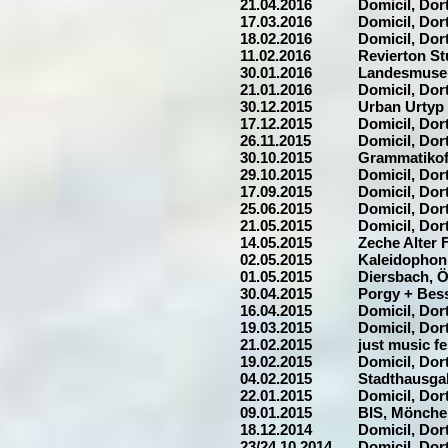
21.04.2016
Domicil, Do
17.03.2016
Domicil, Do
18.02.2016
Domicil, Do
11.02.2016
Revierton St
30.01.2016
Landesmuse
21.01.2016
Domicil, Do
30.12.2015
Urban Urtyp 
17.12.2015
Domicil, Do
26.11.2015
Domicil, Do
30.10.2015
Grammatikoff
29.10.2015
Domicil, Do
17.09.2015
Domicil, Do
25.06.2015
Domicil, Do
21.05.2015
Domicil, Do
14.05.2015
Zeche Alter F
02.05.2015
Kaleidophon 
01.05.2015
Diersbach, Ö
30.04.2015
Porgy + Bess
16.04.2015
Domicil, Do
19.03.2015
Domicil, Do
21.02.2015
just music f
19.02.2015
Domicil, Do
04.02.2015
Stadthausgal
22.01.2015
Domicil, Do
09.01.2015
BIS, Mönche
18.12.2014
Domicil, Do
23/24.10.2014
Domicil, Dor