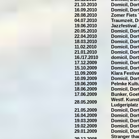
21.10.2010
Domicil, Do
16.09.2010
Domicil, Do
28.08.2010
Zomer Fiets
04.07.2010
Traumzeit, D
19.06.2010
Jazzfestival 
20.05.2010
Domicil, Do
22.04.2010
Domicil, Do
18.03.2010
Domicil, Do
11.02.2010
Domicil, Do
21.01.2010
Domicil, Do
16./17.2010
domicil, Do
17.12.2009
Domicil, Do
15.10.2009
Domicil, Do
11.09.2009
Klara Festiva
10.09.2009
Domicil, Do
19.06.2009
Pelmke Kult
18.06.2009
Domicil, Do
17.06.2009
Bunker, Goe
Westf. Kunst
28.05.2009
Ludgeriplatz
21.05.2009
Domicil, Do
16.04.2009
Domicil, Do
19.03.2009
Domicil, Do
19.02.2009
Domicil, Do
29.01.2009
Domicil, Do
Stranger tha
29.12.2008